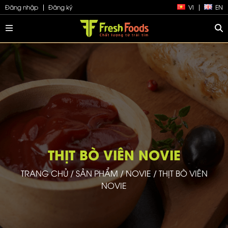
Đăng nhập
Đăng ký
VI
EN
THỊT BÒ VIÊN NOVIE
TRANG CHỦ
/
SẢN PHẨM
/
NOVIE
/
THỊT BÒ VIÊN
NOVIE