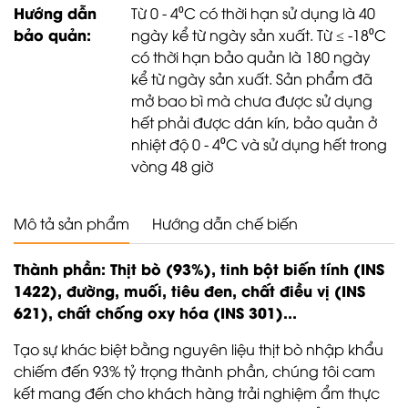
Hướng dẫn
Từ 0 - 4⁰C có thời hạn sử dụng là 40
bảo quản:
ngày kể từ ngày sản xuất. Từ ≤ -18⁰C
có thời hạn bảo quản là 180 ngày
kể từ ngày sản xuất. Sản phẩm đã
mở bao bì mà chưa được sử dụng
hết phải được dán kín, bảo quản ở
nhiệt độ 0 - 4⁰C và sử dụng hết trong
vòng 48 giờ
Mô tả sản phẩm
Hướng dẫn chế biến
Thành phần: Thịt bò (93%), tinh bột biến tính (INS
1422), đường, muối, tiêu đen, chất điều vị (INS
621), chất chống oxy hóa (INS 301)...
Tạo sự khác biệt bằng nguyên liệu thịt bò nhập khẩu
chiếm đến 93% tỷ trọng thành phần, chúng tôi cam
kết mang đến cho khách hàng trải nghiệm ẩm thực