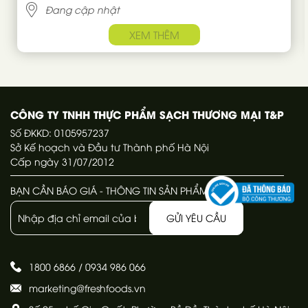
Đang cập nhật
XEM THÊM
CÔNG TY TNHH THỰC PHẨM SẠCH THƯƠNG MẠI T&P
Số ĐKKD: 0105957237
Sở Kế hoạch và Đầu tư Thành phố Hà Nội
Cấp ngày 31/07/2012
BẠN CẦN BÁO GIÁ - THÔNG TIN SẢN PHẨM
GỬI YÊU CẦU
1800 6866
/
0934 986 066
marketing@freshfoods.vn