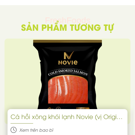
FreshFoods
SẢN PHẨM TƯƠNG TỰ
Cá hồi xông khói lạnh Novie (vị Original)
Xem trên bao bì