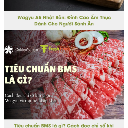
Wagyu A5 Nhật Bản: Đỉnh Cao Ẩm Thực
Dành Cho Người Sành Ăn
Tiêu chuẩn BMS là gì? Cách đọc chỉ số khi