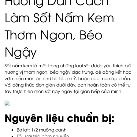
Làm Sốt Nấm Kem
Thơm Ngon, Béo
Ngậy
Sốt nấm kem là một trong những loại sốt được yêu thích bởi
hương vị thơm ngon, béo ngậy đặc trưng, dễ dàng kết hợp
với nhiều món ăn như bít tết, mì Ý, hoặc các món áp chảo.
Với công thức đơn giản dưới đây, bạn hoàn toàn có thể tự
tay thực hiện món sốt này ngay tại gian bếp của mình.
Nguyên liệu chuẩn bị:
Bơ lạt: 1/2 muỗng canh
Tỏi: Vài tép băm nhuyễn