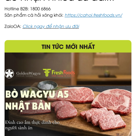
Hotline B2B: 1800 6866
Sản phẩm cá hồi xông khói:
https://cahoi.freshfoods.vn/
ZaloOA:
Click ngay để nhận ưu đãi
TIN TỨC MỚI NHẤT