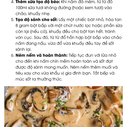
Thêm sữa tạo độ béo:
Khi nấm đã mềm, từ từ đổ
100ml sữa tươi không đường (hoặc kem tươi) vào
chảo, khuấy nhẹ.
Tạo độ sánh cho sốt:
Lấy một chiếc bát nhỏ, hòa tan
8 gram bột bắp với một chút nước lọc hoặc phần sữa
còn lại (nếu có), khuấy đều cho bột tan hết, tránh
vón cục. Sau đó, từ từ đổ hỗn hợp bột bắp vào chảo
nấm đang nấu, vừa đổ vừa khuấy đều tay để sốt
sánh lại.
Nêm nếm và hoàn thành:
Tiếp tục đun với lửa nhỏ
cho đến khi nấm chín mềm hoàn toàn và sốt đạt
được độ sánh mong muốn. Nêm nếm thêm muối và
tiêu xay cho vừa khẩu vị gia đình bạn. Tắt bếp và
múc sốt ra thưởng thức.