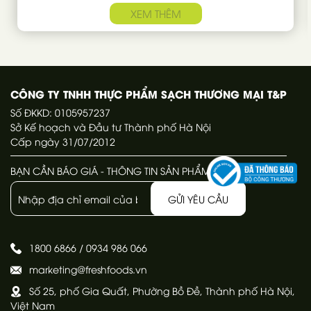
XEM THÊM
CÔNG TY TNHH THỰC PHẨM SẠCH THƯƠNG MẠI T&P
Số ĐKKD: 0105957237
Sở Kế hoạch và Đầu tư Thành phố Hà Nội
Cấp ngày 31/07/2012
BẠN CẦN BÁO GIÁ - THÔNG TIN SẢN PHẨM
GỬI YÊU CẦU
1800 6866
/
0934 986 066
marketing@freshfoods.vn
Số 25, phố Gia Quất, Phường Bồ Đề, Thành phố Hà Nội,
Việt Nam