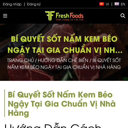
Đăng nhập
Đăng ký
VI
EN
BÍ QUYẾT SỐT NẤM KEM BÉO
NGẬY TẠI GIA CHUẨN VỊ NHÀ
HÀNG
TRANG CHỦ
/
HƯỚNG DẪN CHẾ BIẾN
/
BÍ QUYẾT SỐT
NẤM KEM BÉO NGẬY TẠI GIA CHUẨN VỊ NHÀ HÀNG
Bí Quyết Sốt Nấm Kem Béo
Ngậy Tại Gia Chuẩn Vị Nhà
Hàng
Hướng Dẫn Cách