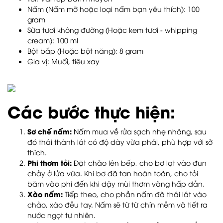
Nấm (Nấm mỡ hoặc loại nấm bạn yêu thích): 100
gram
Sữa tươi không đường (Hoặc kem tươi - whipping
cream): 100 ml
Bột bắp (Hoặc bột năng): 8 gram
Gia vị: Muối, tiêu xay
Các bước thực hiện:
Sơ chế nấm:
Nấm mua về rửa sạch nhẹ nhàng, sau
đó thái thành lát có độ dày vừa phải, phù hợp với sở
thích.
Phi thơm tỏi:
Đặt chảo lên bếp, cho bơ lạt vào đun
chảy ở lửa vừa. Khi bơ đã tan hoàn toàn, cho tỏi
băm vào phi đến khi dậy mùi thơm vàng hấp dẫn.
Xào nấm:
Tiếp theo, cho phần nấm đã thái lát vào
chảo, xào đều tay. Nấm sẽ từ từ chín mềm và tiết ra
nước ngọt tự nhiên.