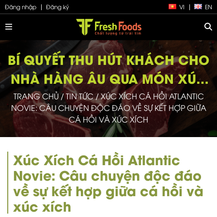
Đăng nhập
Đăng ký
VI
EN
BÍ QUYẾT THU HÚT KHÁCH CHO
NHÀ HÀNG ÂU QUA MÓN XÚC
XÍCH CÁ HỒI NOVIE THƯỢNG
TRANG CHỦ
/
TIN TỨC
/
XÚC XÍCH CÁ HỒI ATLANTIC
NOVIE: CÂU CHUYỆN ĐỘC ĐÁO VỀ SỰ KẾT HỢP GIỮA
HẠNG
CÁ HỒI VÀ XÚC XÍCH
Xúc Xích Cá Hồi Atlantic
Novie: Câu chuyện độc đáo
về sự kết hợp giữa cá hồi và
xúc xích