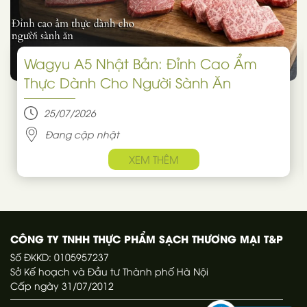
Wagyu A5 Nhật Bản: Đỉnh Cao Ẩm
Thực Dành Cho Người Sành Ăn
25/07/2026
Đang cập nhật
XEM THÊM
CÔNG TY TNHH THỰC PHẨM SẠCH THƯƠNG MẠI T&P
Số ĐKKD: 0105957237
Sở Kế hoạch và Đầu tư Thành phố Hà Nội
Cấp ngày 31/07/2012