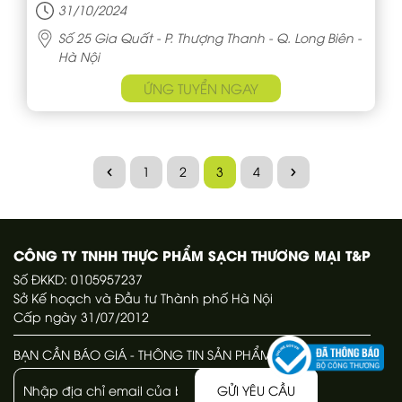
31/10/2024
Số 25 Gia Quất - P. Thượng Thanh - Q. Long Biên -
Hà Nội
ỨNG TUYỂN NGAY
1
2
3
4
CÔNG TY TNHH THỰC PHẨM SẠCH THƯƠNG MẠI T&P
Số ĐKKD: 0105957237
Sở Kế hoạch và Đầu tư Thành phố Hà Nội
Cấp ngày 31/07/2012
BẠN CẦN BÁO GIÁ - THÔNG TIN SẢN PHẨM
GỬI YÊU CẦU