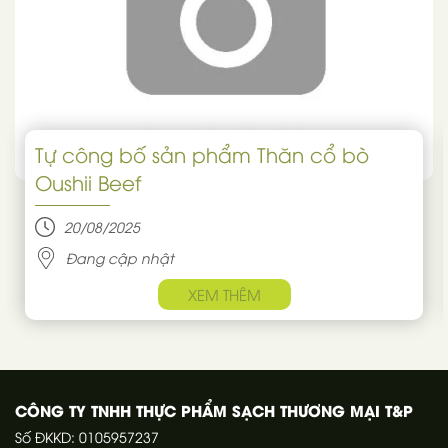
Tự công bố sản phẩm Thăn cổ bò
Oushii Beef
20/08/2025
Đang cập nhật
XEM THÊM
CÔNG TY TNHH THỰC PHẨM SẠCH THƯƠNG MẠI T&P
Số ĐKKD: 0105957237