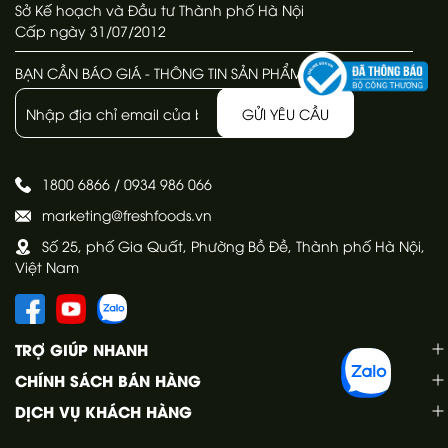
Sở Kế hoạch và Đầu tư Thành phố Hà Nội
Cấp ngày 31/07/2012
BẠN CẦN BÁO GIÁ - THÔNG TIN SẢN PHẨM
GỬI YÊU CẦU
1800 6866
/
0934 986 066
marketing@freshfoods.vn
Số 25, phố Gia Quất, Phường Bồ Đề, Thành phố Hà Nội,
Việt Nam
TRỢ GIÚP NHANH
CHÍNH SÁCH BÁN HÀNG
DỊCH VỤ KHÁCH HÀNG