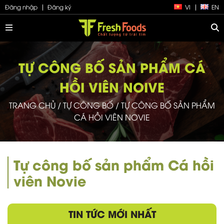
Đăng nhập
Đăng ký
VI
EN
TỰ CÔNG BỐ SẢN PHẨM CÁ
HỒI VIÊN NOIVE
TRANG CHỦ
/
TỰ CÔNG BỐ
/
TỰ CÔNG BỐ SẢN PHẨM
CÁ HỒI VIÊN NOVIE
Tự công bố sản phẩm Cá hồi
viên Novie
TIN TỨC MỚI NHẤT