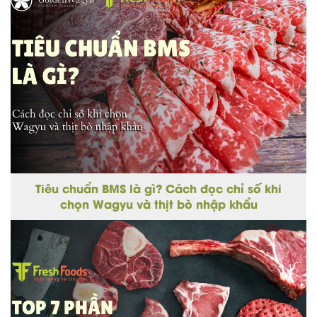
Tiêu chuẩn BMS là gì? Cách đọc chỉ số khi
chọn Wagyu và thịt bò nhập khẩu