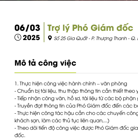
06/03
Trợ lý Phó Giám đốc
2025
Số 25 Gia Quất - P. Thượng Thanh - Q. 
Mô tả công việc
1. Thực hiện công việc hành chính – văn phòng
- Chuẩn bị tài liệu, thu thập thông tin cần thiết th
- Tiếp nhận công văn, hồ sơ, tài liệu từ các bộ ph
- Truyền đạt thông tin của Phó Giám đốc đến các b
- Thực hiện công tác hậu cần cho các chuyến công 
khách sạn, làm các thủ tục liên quan,...)
- Theo dõi tiến độ công việc được Phó Giám đốc gi
đốc.