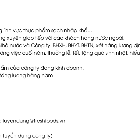
ng lĩnh vực thực phẩm sạch nhập khẩu.
ường xuyên giao tiếp với các khách hàng nước ngoài.
Nhà nước và Công ty: BHXH, BHYT, BHTN, xét nâng lương đ
 việc cuối năm, thưởng lễ, tết, tặng quà sinh nhật, hiếu, 
phẩm của công ty đang kinh doanh.
ét tăng lương hàng năm
l: tuyendung@freshfoods.vn
ách tuyển dụng công ty)