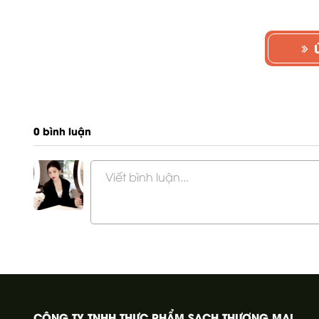
0 bình luận
Viết bình luận...
CÔNG TY TNHH THỰC PHẨM SẠCH THƯƠNG MẠI