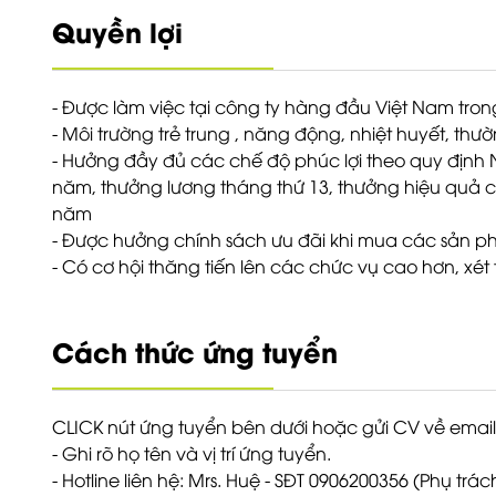
Quyền lợi
- Được làm việc tại công ty hàng đầu Việt Nam tro
- Môi trường trẻ trung , năng động, nhiệt huyết, th
- Hưởng đầy đủ các chế độ phúc lợi theo quy định 
năm, thưởng lương tháng thứ 13, thưởng hiệu quả công
năm
- Được hưởng chính sách ưu đãi khi mua các sản 
- Có cơ hội thăng tiến lên các chức vụ cao hơn, x
Cách thức ứng tuyển
CLICK nút ứng tuyển bên dưới hoặc gửi CV về emai
- Ghi rõ họ tên và vị trí ứng tuyển.
- Hotline liên hệ: Mrs. Huệ - SĐT 0906200356 (Phụ tr