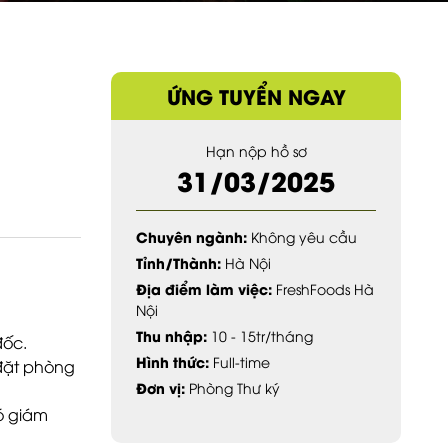
ỨNG TUYỂN NGAY
Hạn nộp hồ sơ
31/03/2025
Chuyên ngành:
Không yêu cầu
Tỉnh/Thành:
Hà Nội
Địa điểm làm việc:
FreshFoods Hà
Nội
Thu nhập:
10 - 15tr/tháng
đốc.
Hình thức:
Full-time
 đặt phòng
Đơn vị:
Phòng Thư ký
ó giám