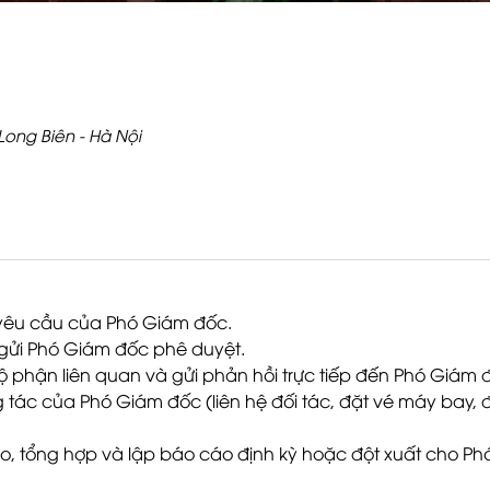
Long Biên - Hà Nội
eo yêu cầu của Phó Giám đốc.
ận gửi Phó Giám đốc phê duyệt.
ộ phận liên quan và gửi phản hồi trực tiếp đến Phó Giám 
tác của Phó Giám đốc (liên hệ đối tác, đặt vé máy bay,
ao, tổng hợp và lập báo cáo định kỳ hoặc đột xuất cho Ph