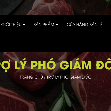
GIỚI THIỆU
SẢN PHẨM
CỬA HÀNG BÁN LẺ
RỢ LÝ PHÓ GIÁM Đ
TRANG CHỦ
/
TRỢ LÝ PHÓ GIÁM ĐỐC