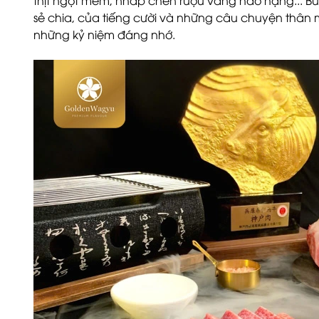
thịt ngọt mềm, nhấp chén rượu vang hảo hạng... B
sẻ chia, của tiếng cười và những câu chuyện thân 
những kỷ niệm đáng nhớ.