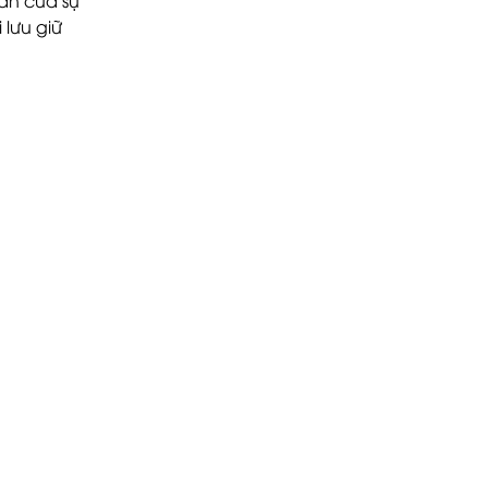
an của sự
lưu giữ