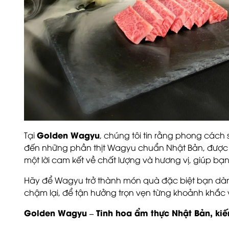
Golden Wagyu
Tại
, chúng tôi tin rằng phong cách
đến những phần thịt Wagyu chuẩn Nhật Bản, được 
một lời cam kết về chất lượng và hương vị, giúp b
Hãy để Wagyu trở thành món quà đặc biệt bạn dàn
chậm lại, để tận hưởng trọn vẹn từng khoảnh khắ
Golden Wagyu – Tinh hoa ẩm thực Nhật Bản, ki