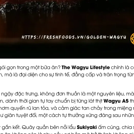
The Wagyu Lifestyle
gói gọn trong một bữa ăn?
chính là câ
 mà là đại diện cho sự tinh tế, đẳng cấp và trân trọng t
 ngậy đặc trưng, không đơn thuần là một nguyên liệu, mà
Wagyu A5
n, dành thời gian tự tay chuẩn bị từng lát thịt
t
thơm quyến rũ lan tỏa, và cảm giác tan chảy trong miệng
hư giãn tuyệt đối, một cách tự thưởng xứng đáng sau nhữn
Sukiyaki
ây gắn kết. Quây quần bên nồi lẩu
ấm cúng, chia 