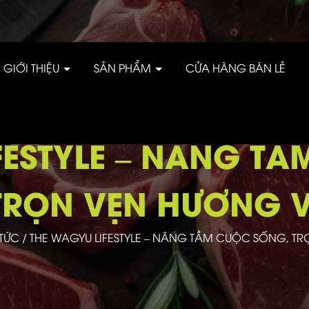
GIỚI THIỆU
SẢN PHẨM
CỬA HÀNG BÁN LẺ
FESTYLE – NÂNG T
TRỌN VẸN HƯƠNG V
 TỨC
/
THE WAGYU LIFESTYLE – NÂNG TẦM CUỘC SỐNG, TR