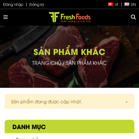
Đăng nhập
Đăng ký
VI
EN
SẢN PHẨM KHÁC
TRANG CHỦ
/
SẢN PHẨM KHÁC
Sản phẩm đang được cập nhật.
×
DANH MỤC