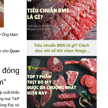
ừ Ông.Marc
Tiêu chuẩn BMS là gì? Cách
đọc chỉ số khi chọn Wagyu
óp cho
Quan
và thịt bò nhập khẩu
 đóng
m”
ỳ
xuất khẩu
ơng mại T&P
cùng Đại sứ