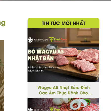
ng
TIN TỨC MỚI NHẤT
Wagyu A5 Nhật Bản: Đỉnh
Cao Ẩm Thực Dành Cho
Người Sành Ăn