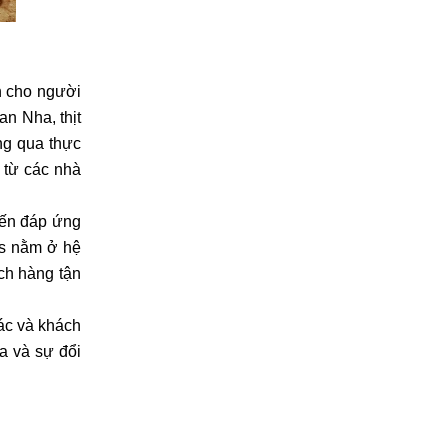
n cho người
an Nha, thịt
ng qua thực
 từ các nhà
đến đáp ứng
ds nằm ở hệ
ch hàng tận
ác và khách
a và sự đổi