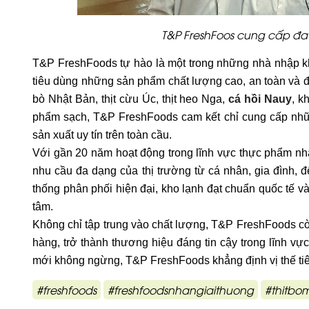
T&P FreshFoos cung cấp đa 
T&P FreshFoods tự hào là một trong những nhà nhập k
tiêu dùng những sản phẩm chất lượng cao, an toàn và đa d
bò Nhật Bản, thịt cừu Úc, thịt heo Nga,
cá hồi Nauy
, k
phẩm sạch, T&P FreshFoods cam kết chỉ cung cấp nhữn
sản xuất uy tín trên toàn cầu.
Với gần 20 năm hoạt động trong lĩnh vực thực phẩm 
nhu cầu đa dạng của thị trường từ cá nhân, gia đìn
thống phân phối hiện đại, kho lạnh đạt chuẩn quốc tế 
tâm.
Không chỉ tập trung vào chất lượng, T&P FreshFoods cò
hàng, trở thành thương hiệu đáng tin cậy trong lĩnh v
mới không ngừng, T&P FreshFoods khẳng định vị thế tiên
#freshfoods
#freshfoodsnhangiaithuong
#thitbo