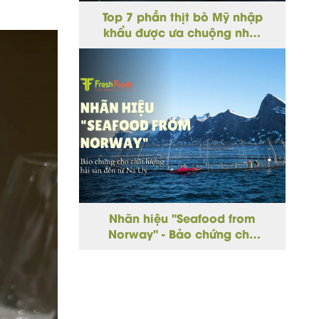
Top 7 phần thịt bò Mỹ nhập
khẩu được ưa chuộng nhất
hiện nay - Chọn đúng phần
thịt cho từng món ngon
Nhãn hiệu "Seafood from
Norway" - Bảo chứng cho
chất lượng hải sản đến từ Na
Uy