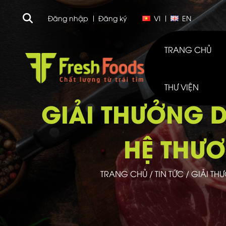
Đăng nhập
Đăng ký
VI
EN
TRANG CHỦ
THƯ VIỆN
GIẢI THƯỞNG 
HỆ THƯ
TRANG CHỦ
/
TIN TỨC
/
GIẢI TH