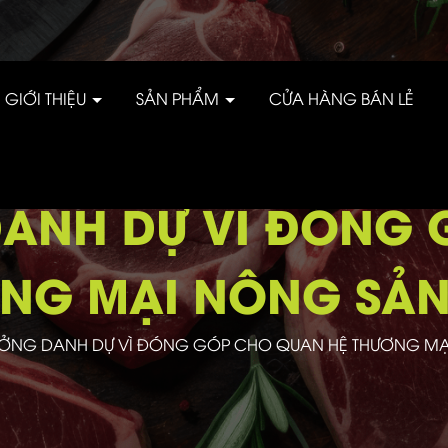
GIỚI THIỆU
SẢN PHẨM
CỬA HÀNG BÁN LẺ
DANH DỰ VÌ ĐÓNG
ƠNG MẠI NÔNG SẢN
ƯỞNG DANH DỰ VÌ ĐÓNG GÓP CHO QUAN HỆ THƯƠNG MẠI