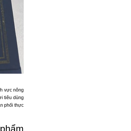
nh vực nông
i tiêu dùng
n phối thực
 phẩm