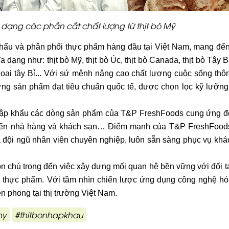
dạng các phần cắt chất lượng từ thịt bò Mỹ
hẩu và phân phối thực phẩm hàng đầu tại Việt Nam, mang đế
ạng như: thịt bò Mỹ, thịt bò Úc, thịt bò Canada, thịt bò Tây B
hoai tây Bỉ... Với sứ mệnh nâng cao chất lượng cuộc sống thô
g sản phẩm đạt tiêu chuẩn quốc tế, được chọn lọc kỹ lưỡng
nhập khẩu các dòng sản phẩm của T&P FreshFoods cung ứng 
h, đến nhà hàng và khách sạn… Điểm mạnh của T&P FreshFoo
và đội ngũ nhân viên chuyên nghiệp, luôn sẵn sàng phục vụ khá
n chú trọng đến việc xây dựng mối quan hệ bền vững với đối t
ực thực phẩm. Với tầm nhìn chiến lược ứng dụng công nghệ hó
 phong tại thị trường Việt Nam.
my
#thitbonhapkhau