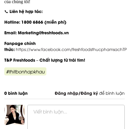
của chúng tôi!
Liên hệ hợp tác:
📞
Hotline
: 1800 6866 (miễn phí)
Email: Marketing@freshfoods.vn
Fanpage chính
thức:
https://www.facebook.com/freshfoodsthucphamsachTP
T&P Freshfoods – Chất
lượng từ trái tim!
#thitbonhapkhau
0 bình luận
Đăng nhập/Đăng ký
để bình luận
Viết bình luận...