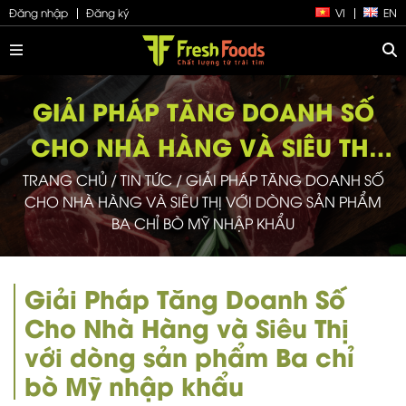
Đăng nhập
Đăng ký
VI
EN
GIẢI PHÁP TĂNG DOANH SỐ
CHO NHÀ HÀNG VÀ SIÊU THỊ
TỪ THỊT BA CHỈ BÒ MỸ
TRANG CHỦ
/
TIN TỨC
/
GIẢI PHÁP TĂNG DOANH SỐ
CHO NHÀ HÀNG VÀ SIÊU THỊ VỚI DÒNG SẢN PHẨM
BA CHỈ BÒ MỸ NHẬP KHẨU
Giải Pháp Tăng Doanh Số
Cho Nhà Hàng và Siêu Thị
với dòng sản phẩm Ba chỉ
bò Mỹ nhập khẩu