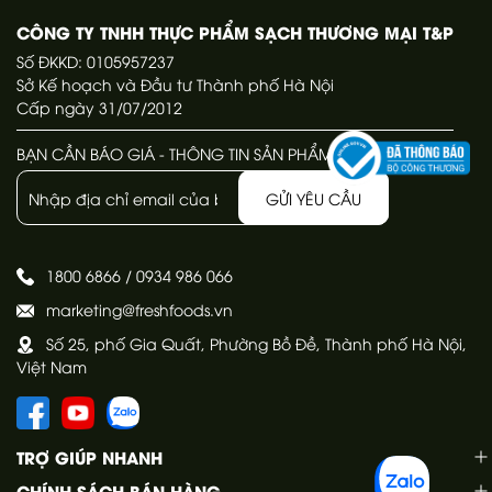
CÔNG TY TNHH THỰC PHẨM SẠCH THƯƠNG MẠI T&P
Số ĐKKD: 0105957237
Sở Kế hoạch và Đầu tư Thành phố Hà Nội
Cấp ngày 31/07/2012
BẠN CẦN BÁO GIÁ - THÔNG TIN SẢN PHẨM
GỬI YÊU CẦU
1800 6866
/
0934 986 066
marketing@freshfoods.vn
Số 25, phố Gia Quất, Phường Bồ Đề, Thành phố Hà Nội,
Việt Nam
TRỢ GIÚP NHANH
CHÍNH SÁCH BÁN HÀNG