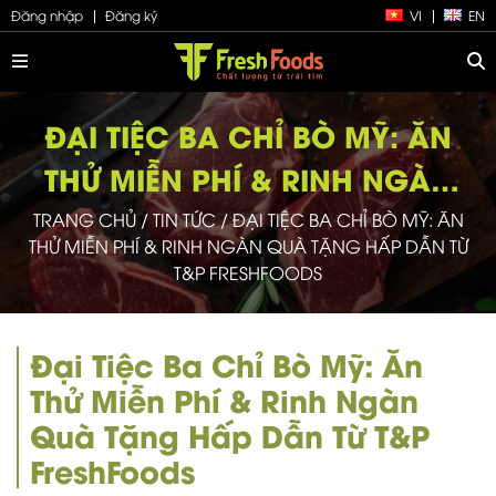
Đăng nhập
Đăng ký
VI
EN
ĐẠI TIỆC BA CHỈ BÒ MỸ: ĂN
THỬ MIỄN PHÍ & RINH NGÀN
QUÀ TẶNG HẤP DẪN
TRANG CHỦ
/
TIN TỨC
/
ĐẠI TIỆC BA CHỈ BÒ MỸ: ĂN
THỬ MIỄN PHÍ & RINH NGÀN QUÀ TẶNG HẤP DẪN TỪ
T&P FRESHFOODS
Đại Tiệc Ba Chỉ Bò Mỹ: Ăn
Thử Miễn Phí & Rinh Ngàn
Quà Tặng Hấp Dẫn Từ T&P
FreshFoods