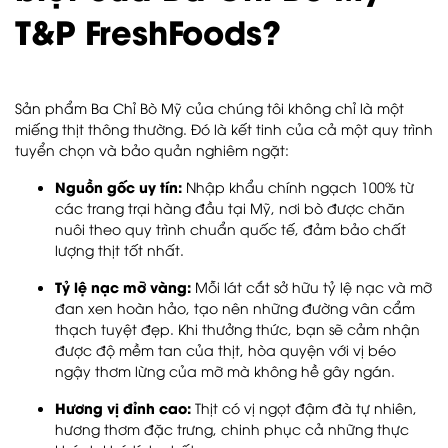
T&P FreshFoods?
Sản phẩm Ba Chỉ Bò Mỹ của chúng tôi không chỉ là một
miếng thịt thông thường. Đó là kết tinh của cả một quy trình
tuyển chọn và bảo quản nghiêm ngặt:
Nguồn gốc uy tín:
Nhập khẩu chính ngạch 100% từ
các trang trại hàng đầu tại Mỹ, nơi bò được chăn
nuôi theo quy trình chuẩn quốc tế, đảm bảo chất
lượng thịt tốt nhất.
Tỷ lệ nạc mỡ vàng:
Mỗi lát cắt sở hữu tỷ lệ nạc và mỡ
đan xen hoàn hảo, tạo nên những đường vân cẩm
thạch tuyệt đẹp. Khi thưởng thức, bạn sẽ cảm nhận
được độ mềm tan của thịt, hòa quyện với vị béo
ngậy thơm lừng của mỡ mà không hề gây ngán.
Hương vị đỉnh cao:
Thịt có vị ngọt đậm đà tự nhiên,
hương thơm đặc trưng, chinh phục cả những thực