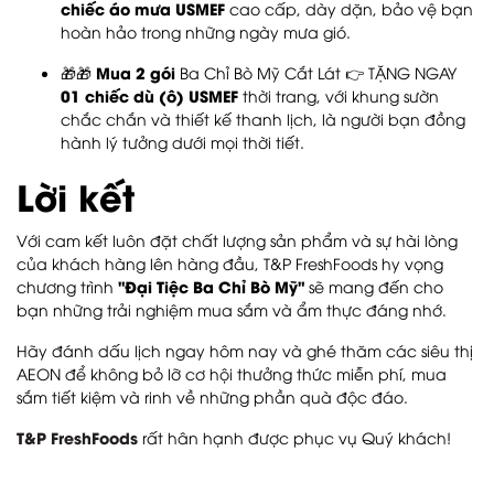
chiếc áo mưa USMEF
cao cấp, dày dặn, bảo vệ bạn
hoàn hảo trong những ngày mưa gió.
Mua 2 gói
🎁🎁
Ba Chỉ Bò Mỹ Cắt Lát 👉 TẶNG NGAY
01 chiếc dù (ô) USMEF
thời trang, với khung sườn
chắc chắn và thiết kế thanh lịch, là người bạn đồng
hành lý tưởng dưới mọi thời tiết.
Lời kết
Với cam kết luôn đặt chất lượng sản phẩm và sự hài lòng
của khách hàng lên hàng đầu, T&P FreshFoods hy vọng
"Đại Tiệc Ba Chỉ Bò Mỹ"
chương trình
sẽ mang đến cho
bạn những trải nghiệm mua sắm và ẩm thực đáng nhớ.
Hãy đánh dấu lịch ngay hôm nay và ghé thăm các siêu thị
AEON để không bỏ lỡ cơ hội thưởng thức miễn phí, mua
sắm tiết kiệm và rinh về những phần quà độc đáo.
T&P FreshFoods
rất hân hạnh được phục vụ Quý khách!