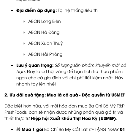
Địa điểm áp dụng:
Tại hệ thống siêu thị
AEON Long Biên
AEON Hà Đông
AEON Xuân Thuỷ
AEON Hải Phòng
Lưu ý quan trọng:
Số lượng sản phẩm khuyến mãi có
hạn
. Đây là cơ hội vàng để bạn tích trữ thực phẩm
ngon cho cả gia đình với chi phí tiết kiệm nhất. Hãy
nhanh tay lên nhé!
2. Ưu đãi quà tặng: Mua là có quà - Độc quyền từ USMEF
Đặc biệt hơn nữa, với mỗi hóa đơn mua Ba Chỉ Bò Mỹ T&P
FreshFoods, bạn sẽ nhận được những phần quà giá trị và
Hiệp hội Xuất khẩu Thịt Hoa Kỳ (USMEF)
thiết thực từ
.
Mua 1 gói
01
🎁
Ba Chỉ Bò Mỹ Cắt Lát 👉 TẶNG NGAY