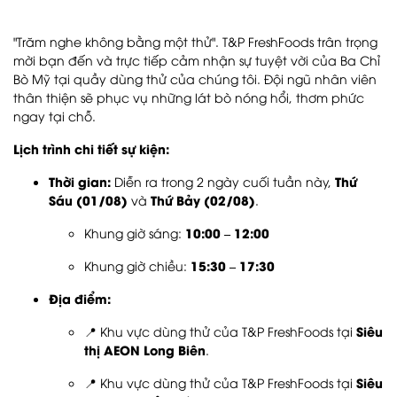
"Trăm nghe không bằng một thử". T&P FreshFoods trân trọng
mời bạn đến và trực tiếp cảm nhận sự tuyệt vời của Ba Chỉ
Bò Mỹ tại quầy dùng thử của chúng tôi. Đội ngũ nhân viên
thân thiện sẽ phục vụ những lát bò nóng hổi, thơm phức
ngay tại chỗ.
Lịch trình chi tiết sự kiện:
Thời gian:
Thứ
Diễn ra trong 2 ngày cuối tuần này,
Sáu (01/08)
Thứ Bảy (02/08)
và
.
10:00 – 12:00
Khung giờ sáng:
15:30 – 17:30
Khung giờ chiều:
Địa điểm:
Siêu
📍 Khu vực dùng thử của T&P FreshFoods tại
thị AEON Long Biên
.
Siêu
📍 Khu vực dùng thử của T&P FreshFoods tại