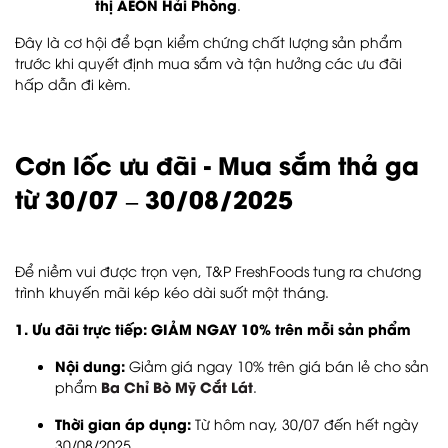
thị AEON Hải Phòng
.
Đây là cơ hội để bạn kiểm chứng chất lượng sản phẩm
trước khi quyết định mua sắm và tận hưởng các ưu đãi
hấp dẫn đi kèm.
Cơn lốc ưu đãi - Mua sắm thả ga
từ 30/07 – 30/08/2025
Để niềm vui được trọn vẹn, T&P FreshFoods tung ra chương
trình khuyến mãi kép kéo dài suốt một tháng.
1. Ưu đãi trực tiếp: GIẢM NGAY 10% trên mỗi sản phẩm
Nội dung:
Giảm giá ngay 10% trên giá bán lẻ cho sản
Ba Chỉ Bò Mỹ Cắt Lát
phẩm
.
Thời gian áp dụng:
Từ hôm nay, 30/07 đến hết ngày
30/08/2025.