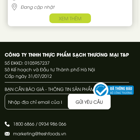
Đang cập nhật
XEM THÊM
CÔNG TY TNHH THỰC PHẨM SẠCH THƯƠNG MẠI T&P
Số ĐKKD: 0105957237
Sở Kế hoạch và Đầu tư Thành phố Hà Nội
Cấp ngày 31/07/2012
BẠN CẦN BÁO GIÁ - THÔNG TIN SẢN PHẨM
GỬI YÊU CẦU
1800 6866
/
0934 986 066
marketing@freshfoods.vn