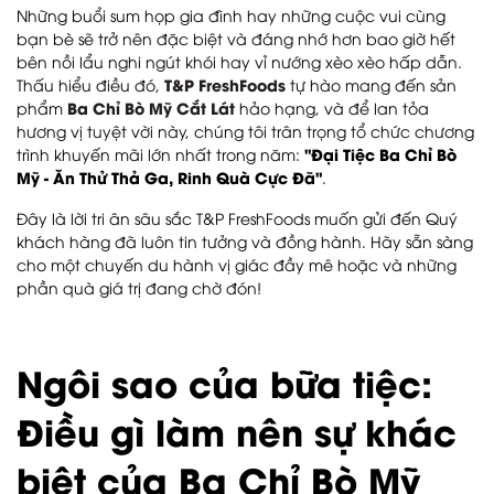
Những buổi sum họp gia đình hay những cuộc vui cùng
bạn bè sẽ trở nên đặc biệt và đáng nhớ hơn bao giờ hết
bên nồi lẩu nghi ngút khói hay vỉ nướng xèo xèo hấp dẫn.
T&P FreshFoods
Thấu hiểu điều đó,
tự hào mang đến sản
Ba Chỉ Bò Mỹ Cắt Lát
phẩm
hảo hạng, và để lan tỏa
hương vị tuyệt vời này, chúng tôi trân trọng tổ chức chương
"Đại Tiệc Ba Chỉ Bò
trình khuyến mãi lớn nhất trong năm:
Mỹ - Ăn Thử Thả Ga, Rinh Quà Cực Đã"
.
Đây là lời tri ân sâu sắc T&P FreshFoods muốn gửi đến Quý
khách hàng đã luôn tin tưởng và đồng hành. Hãy sẵn sàng
cho một chuyến du hành vị giác đầy mê hoặc và những
phần quà giá trị đang chờ đón!
Ngôi sao của bữa tiệc:
Điều gì làm nên sự khác
biệt của Ba Chỉ Bò Mỹ