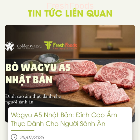
FreshFoods
TIN TỨC LIÊN QUAN
Wagyu A5 Nhật Bản: Đỉnh Cao Ẩm
Thực Dành Cho Người Sành Ăn
25/07/2026