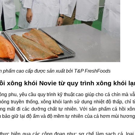
ản phẩm cao cấp được sản xuất bởi T&P FreshFoods
i xông khói Novie từ quy trình xông khói l
ng phu, yêu cầu quy trình kỹ thuật cao giúp cho cá chín mà v
óng truyền thống, xông khói lạnh sử dụng nhiệt độ thấp, chỉ t
ng mất đi các dưỡng chất tự nhiên. Với sản phẩm cá hồi xôn
ảm bảo giữ lại độ ẩm và độ mềm tự nhiên của cá hơm mùi hương 
 thực hiện qua các công đoạn như: sơ chế làm sạch cá, loại