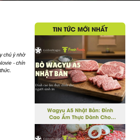
TIN TỨC MỚI NHẤT
y chú ý nhờ
Novie - chín
thức.
Wagyu A5 Nhật Bản: Đỉnh
Cao Ẩm Thực Dành Cho
Người Sành Ăn