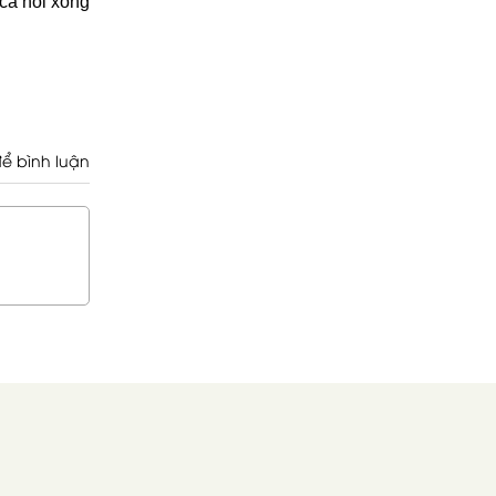
cá hồi xông 
ể bình luận