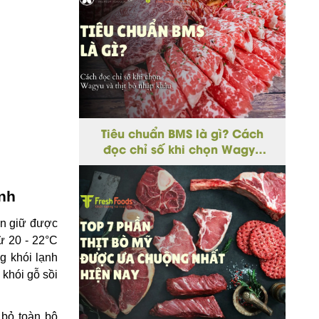
Tiêu chuẩn BMS là gì? Cách
đọc chỉ số khi chọn Wagyu
và thịt bò nhập khẩu
ạnh
ẫn giữ được
ừ 20 - 22°C
g khói lạnh
khói gỗ sồi
 bỏ toàn bộ