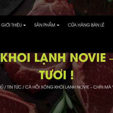
GIỚI THIỆU
SẢN PHẨM
CỬA HÀNG BÁN LẺ
KHÓI LẠNH NOVIE 
TƯƠI !
HỦ
/
TIN TỨC
/
CÁ HỒI XÔNG KHÓI LẠNH NOVIE – CHÍN MÀ V