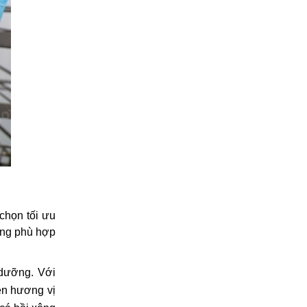
 chọn tối ưu
ếng phù hợp
dưỡng. Với 
n hương vị 