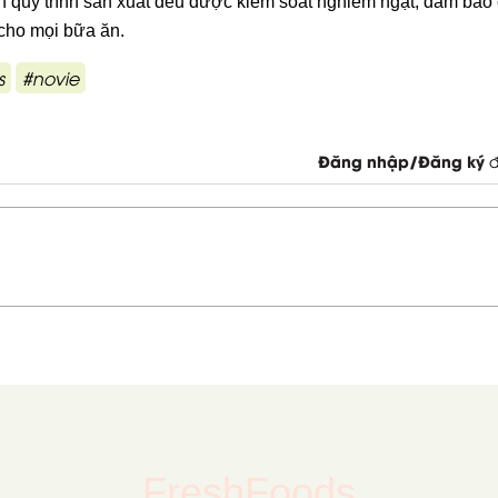
n quy trình sản xuất đều được kiểm soát nghiêm ngặt, đảm bảo 
 cho mọi bữa ăn.
s
#novie
Đăng nhập/Đăng ký
đ
FreshFoods