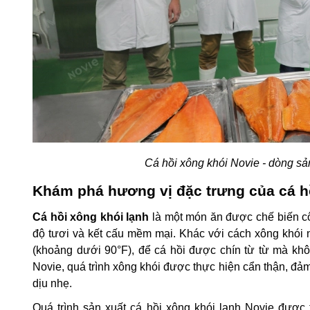
Cá hồi xông khói Novie - dòng s
Khám phá hương vị đặc trưng của cá hồ
Cá hồi xông khói lạnh
là một món ăn được chế biến cô
độ tươi và kết cấu mềm mại. Khác với cách xông khói n
(khoảng dưới 90°F), để cá hồi được chín từ từ mà khô
Novie, quá trình xông khói được thực hiện cẩn thận, đ
dịu nhẹ.
Quá trình sản xuất cá hồi xông khói lạnh Novie được