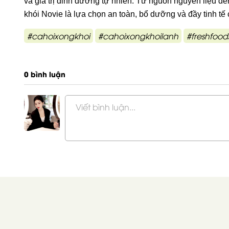
và giá trị dinh dưỡng tự nhiên. Từ nguồn nguyên liệu đế
khói Novie là lựa chọn an toàn, bổ dưỡng và đầy tinh tế
#cahoixongkhoi
#cahoixongkhoilanh
#freshfood
0 bình luận
Viết bình luận...