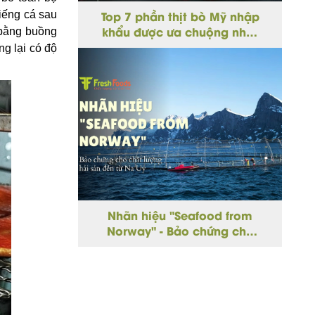
Top 7 phần thịt bò Mỹ nhập
iếng cá sau
khẩu được ưa chuộng nhất
n bằng buồng
hiện nay - Chọn đúng phần
g lại có độ
thịt cho từng món ngon
Nhãn hiệu "Seafood from
Norway" - Bảo chứng cho
chất lượng hải sản đến từ Na
Uy