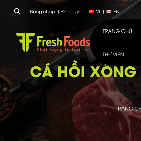
Đăng nhập
Đăng ký
VI
EN
TRANG CHỦ
THƯ VIỆN
CÁ HỒI XÔNG 
TRANG C