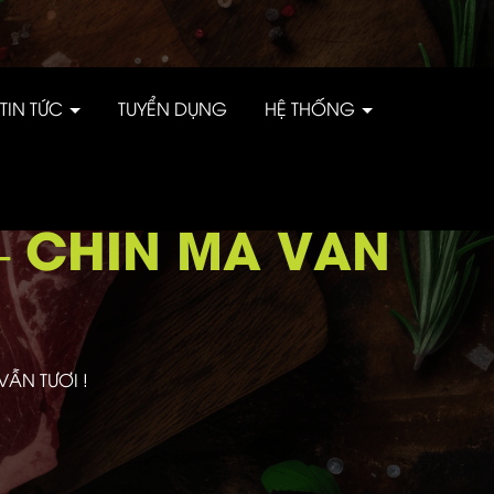
TIN TỨC
TUYỂN DỤNG
HỆ THỐNG
– CHÍN MÀ VẪN
ẪN TƯƠI !