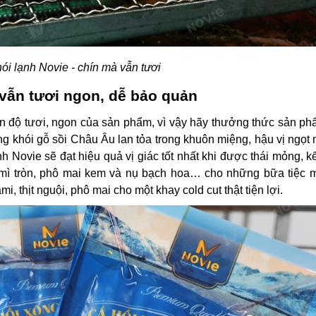
ói lạnh Novie - chín mà vẫn tươi
 vẫn tươi ngon, dễ bảo quản
n độ tươi, ngon của sản phẩm, vì vậy hãy thưởng thức sản ph
ng khói gỗ sồi Châu Âu lan tỏa trong khuôn miệng, hậu vị ngọt
nh Novie sẽ đạt hiệu quả vị giác tốt nhất khi được thái mỏng, k
 mì tròn, phô mai kem và nụ bạch hoa… cho những bữa tiệc
 thịt nguội, phô mai cho một khay cold cut thật tiện lợi.